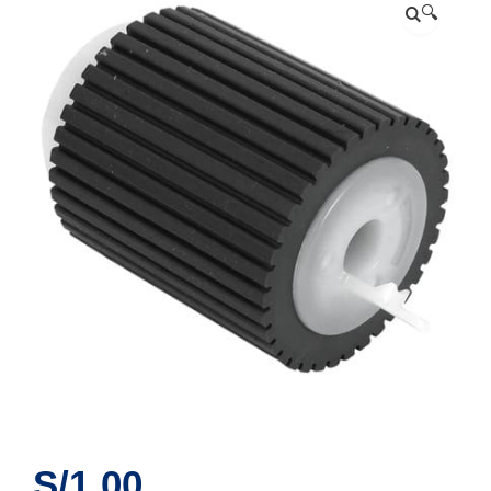
🔍
S/
1.00